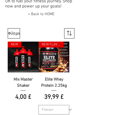
UK to fuel your fitness journey. Shop
now and power up your goals!
< Back to HOME
Φίλτρο
NEW
NEW FLAVOUR
Mix Master
Elite Whey
Shaker
Protein 2.25kg
Τιμή
Τιμή
4,00 £
39,99 £