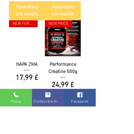
Προσθήκη
Προσθήκη
στο καλάθι
στο καλάθι
NEW FORMULA
NEW PRICE
NAPA ZMA
Performance
Creatine 500g
Τιμή
17,99 £
Τιμή
24,99 £
Phone
Contact the Napa Team
Facebook
Προσθήκη
Προσθήκη
στο καλάθι
στο καλάθι
NEW FORMULA