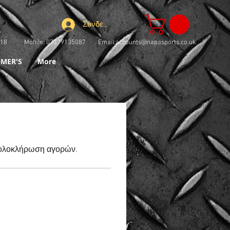
Σύνδεση
73918 Mobile: 07379135087 Email:
accounts@napasports.co.uk
MER'S
More
η ολοκλήρωση αγορών.